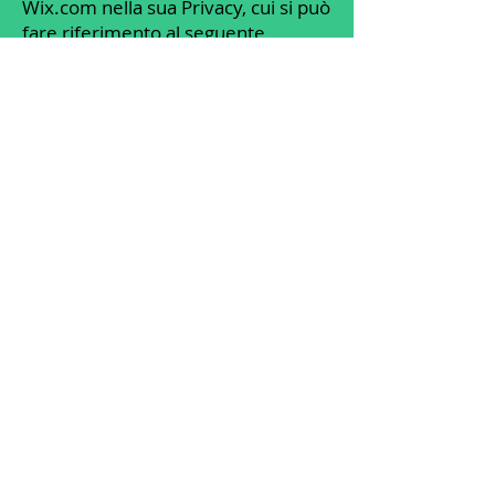
Wix.com nella sua Privacy, cui si può
fare riferimento al seguente
indirizzo
https://it.wix.com/about/privacy.
Per aver maggiori informazioni sui
cookie, sulle modifiche e
sull'esclusione del loro uso, vi
invitiamo a leggere quanto riportato
nel seguente sito:
https://www.aboutcookies.org/
Gestione delle scelte sui cookie
Puoi disattivare tutti i cookie
installati tramite l’apposita pagina
messa a disposizione dalla EDAA