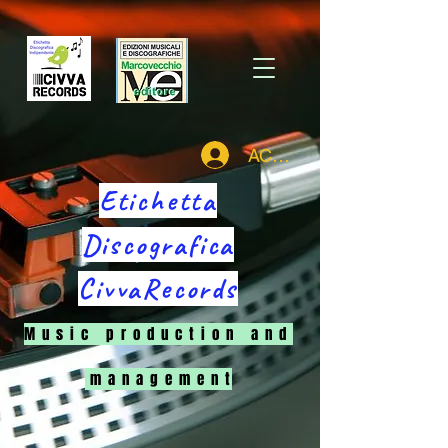
ACCEDI
Etichetta
Discografica
CivvaRecords
M u s i c p r o d u c t i o n a n d
m a n a g e m e n t