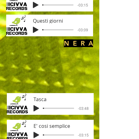
-03:15
Questi giorni
-03:09
N E R A
Tasca
-03:48
E' cosi semplice
-03:15