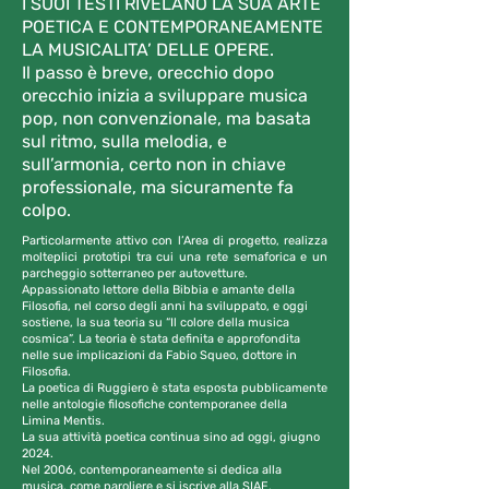
I SUOI TESTI RIVELANO LA SUA ARTE
POETICA E CONTEMPORANEAMENTE
LA MUSICALITA’ DELLE OPERE.
Il passo è breve, orecchio dopo
orecchio inizia a sviluppare musica
pop, non convenzionale, ma basata
sul ritmo, sulla melodia, e
sull’armonia, certo non in chiave
professionale, ma sicuramente fa
colpo.
Particolarmente attivo con l’Area di progetto, realizza
molteplici prototipi tra cui una rete semaforica e un
parcheggio sotterraneo per autovetture.
Appassionato lettore della Bibbia e amante della
Filosofia, nel corso degli anni ha sviluppato, e oggi
sostiene, la sua teoria su “Il colore della musica
cosmica”. La teoria è stata definita e approfondita
nelle sue implicazioni da Fabio Squeo, dottore in
Filosofia.
La poetica di Ruggiero è stata esposta pubblicamente
nelle antologie filosofiche contemporanee della
Limina Mentis.
La sua attività poetica continua sino ad oggi, giugno
2024.
Nel 2006, contemporaneamente si dedica alla
musica, come paroliere e si iscrive alla SIAE.