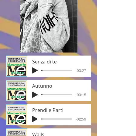
Senza di te
-03:27
Autunno
-03:15
Prendi e Parti
-02:59
Walls