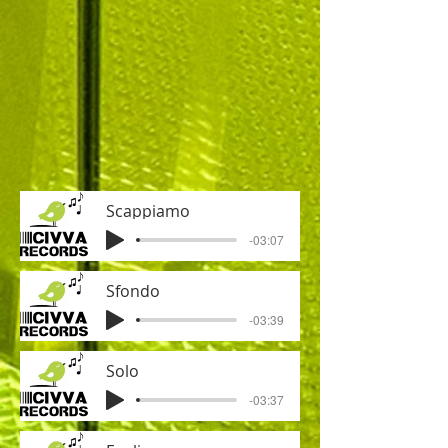
Scappiamo
-03:07
Sfondo
-03:39
Solo
-03:37