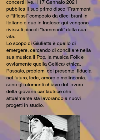
concerti live. Il 17 Gennaio 2021
pubblica il suo primo disco “Frammenti
e Riflessi” composto da dieci brani in
Italiano e due in Inglese; qui vengono
rivissuti piccoli “frammenti” della sua
vita.
Lo scopo di Giulietta è quello di
emergere, cercando di conciliare nella
sua musica il Pop, la musica Folk e
ovviamente quella Celtica\ etnica.
Passato, problemi del presente, fiducia
nel futuro, fede, amore e malinconia,
sono gli elementi chiave del lavoro
della giovane cantautrice che
attualmente sta lavorando a nuovi
progetti in studio.