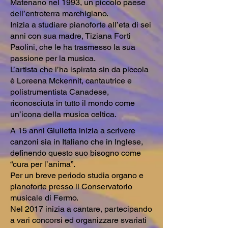
Matenano nel 1993, un piccolo paese
dell’entroterra marchigiano.
Inizia a studiare pianoforte all’eta di sei
anni con sua madre, Tiziana Forti
Paolini, che le ha trasmesso la sua
passione per la musica.
L’artista che l’ha ispirata sin da piccola
è Loreena Mckennit, cantautrice e
polistrumentista Canadese,
riconosciuta in tutto il mondo come
un’icona della musica celtica.
A 15 anni Giulietta inizia a scrivere
canzoni sia in Italiano che in Inglese,
definendo questo suo bisogno come
“cura per l’anima”.
Per un breve periodo studia organo e
pianoforte presso il Conservatorio
musicale di Fermo.
Nel 2017 inizia a cantare, partecipando
a vari concorsi ed organizzare svariati