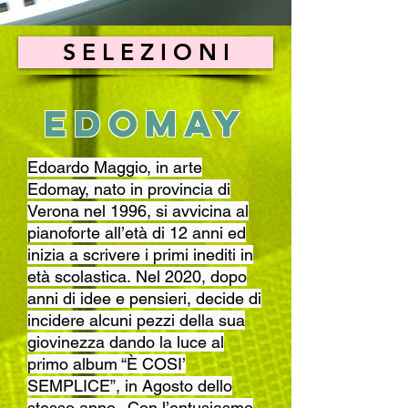
S E L E Z I O N I
Edomay
Edoardo Maggio, in arte
Edomay, nato in provincia di
Verona nel 1996, si avvicina al
pianoforte all’età di 12 anni ed
inizia a scrivere i primi inediti in
età scolastica.
Nel 2020, dopo
anni di idee e pensieri, decide di
incidere alcuni pezzi della sua
giovinezza dando la luce al
primo album “È COSI’
SEMPLICE”, in Agosto dello
stesso anno.
Con l’entusiasmo