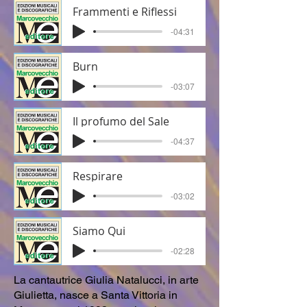
Frammenti e Riflessi
-04:31
Burn
-03:07
Il profumo del Sale
-04:37
Respirare
-03:02
Siamo Qui
-02:28
La cantautrice Giulia Natalucci, in arte
Giulietta, nasce a Santa Vittoria in