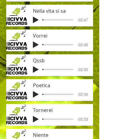
Nella vita si sa
-02:47
Vorrei
-02:46
Qssb
-02:55
Poetica
-02:36
Tornerei
-02:33
Niente