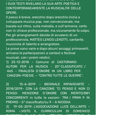
I SUOI TESTI RIVELANO LA SUA ARTE POETICA E
CONTEMPORANEAMENTE LA MUSICALITA’ DELLE
OPERE.
Il passo è breve, orecchio dopo orecchio inizia a
sviluppare musica pop, non convenzionale, ma
basata sul ritmo, sulla melodia, e sull’armonia, certo
non in chiave professionale, ma sicuramente fa colpo.
Per gli arrangiamenti decide di avvalersi di un
professionista, MATTEO LENDO LENOTTI, cantante,
musicista di talento e arrangiatore.
Le prove sono varie e dopo alcuni assaggi primaverili,
arrivano le partecipazioni a contest e festival
musicali, con i premi relativi.
1)
23-12-2018
- Comune di CASTORANO-
AUTORI PER LA MUSICA - 20° CLASSIFICATO /
465 – FINALISTA D’ONORE IN UN LIBRO PER
CANZONI-POESIE. – “CONTRO TUTTE LE GUERRE”.
2)
15-6-2019
- BIENNALE IMPAVIDARTE –
2018/2019- CON LA CANZONE “CI PENSO E NON CI
PENSO- MENZIONE D’ONORE CON MERITO/881
CONCORRENTI in tutte le sezioni- TRA I PRIMI 9 IN
PREMIO – 5° classificato/su 9 - A NICOSIA
3)
19-05-2019
; L’ASSOCIAZIONE LUCE DELL’ARTE –
ROMA –,VISTO IL CURRICULUM DI DOMENICO
RUGGIERO E LE SUE ATTIVITA’ ARTISTICHE E
CULTURALI, ASSEGNA AL POETA IL: “PREMIO ALLA
CARRIERA”. COPPA E DIPLOMA
4) 20.04.2020 Esce il brano musicale “LA GIOVENTU’”
valzer lento per piano, edito da ITALVOX – cantante: