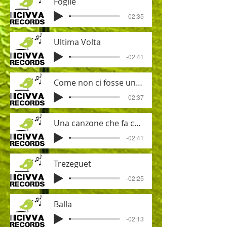
Foglie
-02:35
Ultima Volta
-02:41
Come non ci fosse un domani
-02:37
Una canzone che fa così
-02:41
Trezeguet
-02:25
Balla
-02:13