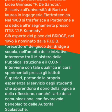
Liceo Ginnasio “F. De Sanctis”.
Si iscrive all’università di Bari e si
laurea in Ingegneria Elettrotecnica.
Nel 1980 si trasferisce a Pordenone e
si dedica all’insegnamento presso
l’ITIS “J.F. Kennedy”.
Già esperto del gioco del BRIDGE, nel
1996 è nominato dalla F.I.G.B.
“precettore” del gioco del Bridge a
scuola, nell’ambito delle iniziative
intercorse tra il Ministero della
Pubblica Istruzione e il C.O.N.I.
Interviene con tale qualifica in corsi
sperimentali presso gli Istituti
Superiori, portando la propria
esperienza al servizio degli studenti
che apprendono il dono della logica e
della riflessione, nonché l’arte della
comunicazione, con favorevole
beneplacito delle Autorità
Scolastiche.