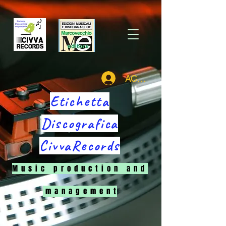
ACCEDI
Etichetta
Discografica
CivvaRecords
M u s i c p r o d u c t i o n a n d
m a n a g e m e n t