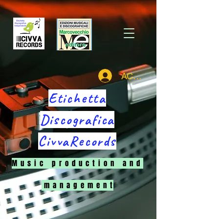
ACCEDI
Etichetta
Discografica
CivvaRecords
M u s i c p r o d u c t i o n a n d
m a n a g e m e n t