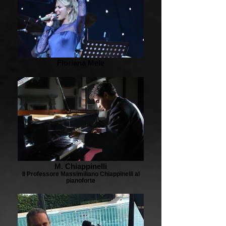
Floriana Mele
M. Chiappinelli
Il Professore Massimiliano Chiappinelli al
pianoforte