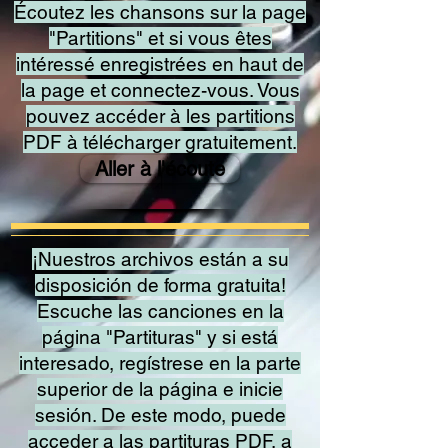
Écoutez les chansons sur la page
"Partitions" et si vous êtes
intéressé enregistrées en haut de
la page et connectez-vous. Vous
pouvez accéder à les partitions
PDF à télécharger gratuitement.
Aller à l'écoute
¡Nuestros archivos están a su
disposición de forma gratuita!
Escuche las canciones en la
página "Partituras" y si está
interesado, regístrese en la parte
superior de la página e inicie
sesión. De este modo, puede
acceder a las partituras PDF, a