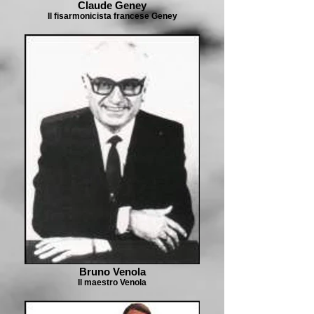
Claude Geney
Il fisarmonicista francese Geney
Bruno Venola
Il maestro Venola