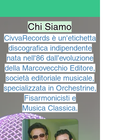
Chi Siamo
CivvaRecords è un'etichetta
discografica indipendente
nata nell'86 dall’evoluzione
della Marcovecchio Editore,
società editoriale musicale,
specializzata in Orchestrine,
Fisarmonicisti e
Musica Classica.