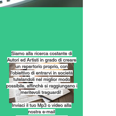
Siamo alla ricerca costante di
Autori ed Artisti in grado di creare
un repertorio proprio, con
l'obiettivo di entrarvi in società
tutelandoli nel miglior modo
possibile, affinchè si raggiungano i
meritevoli traguardi!
Inviaci il tuo Mp3 o video alla
nostra e-mail