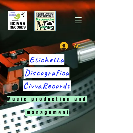
ACCEDI
Etichetta
Discografica
CivvaRecords
M u s i c p r o d u c t i o n a n d
m a n a g e m e n t