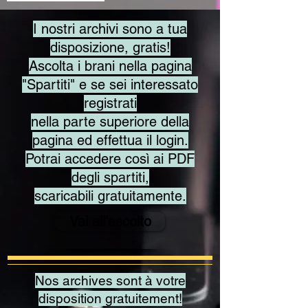
​I nostri archivi sono a tua
disposizione, gratis!
Ascolta i brani nella pagina
"Spartiti" e se sei interessato
registrati
nella parte superiore della
pagina ed effettua il login.
Potrai accedere così ai PDF
degli spartiti,
scaricabili gratuitamente.
Vai all'ascolto
Nos archives sont à votre
disposition gratuitement!