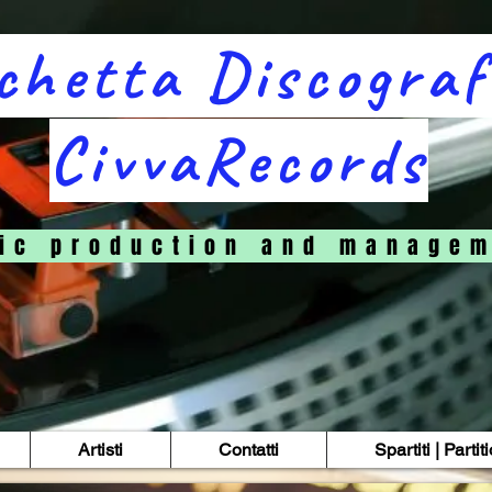
chetta Discograf
CivvaRecords
i c p r o d u c t i o n a n d m a n a g e m 
Artisti
Contatti
Spartiti | Partit