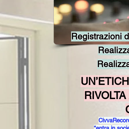
Registrazioni d
Realizza
Realizza
UN’ETIC
RIVOLTA 
CivvaRecords
“entra in soci