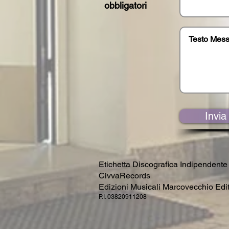
obbligatori
Invia
Etichetta Discografica Indipendente
CivvaRecords
Edizioni Musicali Marcovecchio Edi
P.I. 03820911208