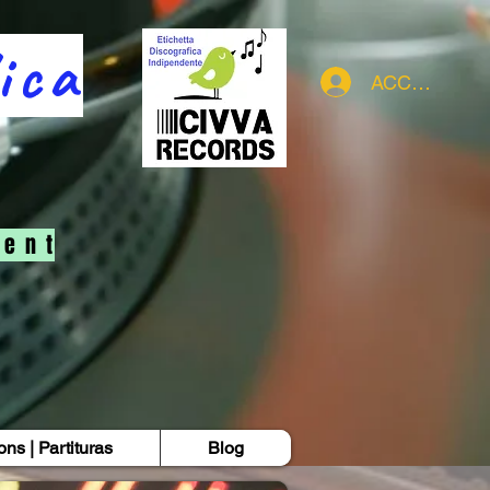
ica
ACCEDI
e n t
ions | Partituras
Blog