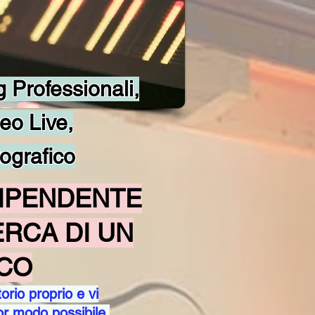
g Professionali,
eo Live,
ografico
DIPENDENTE
CERCA DI UN
CO
orio proprio e vi
ior modo possibile.