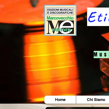
Eti
M u s 
Home
Chi Siamo