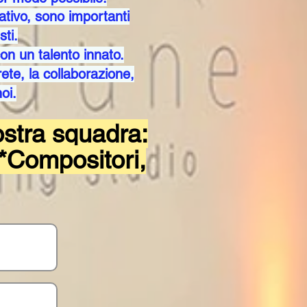
tativo, sono importanti
sti.
on un talento innato.
ete, la collaborazione,
oi.
ostra squadra:
 *Compositori,