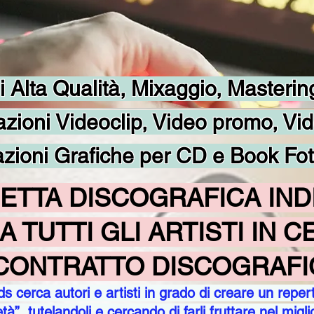
i Alta Qualità, Mixaggio, Masterin
zioni Videoclip, Video promo, Vid
zioni Grafiche per CD e Book Fot
HETTA DISCOGRAFICA IN
A TUTTI GLI ARTISTI IN 
CONTRATTO DISCOGRAFI
 cerca autori e artisti in grado di creare un repert
età”, tutelandoli e cercando di farli fruttare nel migl