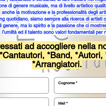
ne di genere musicale, ma di livello artistico quali
anche la motivazione e la professionalità degli arti
g quotidiano, siamo sempre alla ricerca di artisti c
il genere, ma lo spirito e la passione che ci mostrer
l’umiltà ed il talento sono valori fondamentali per n
essati ad accogliere nella n
, *Cantautori, *Band, *Autori,
*Arrangiatori.