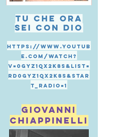
TU CHE ORA
SEI CON DIO
https://www.youtub
e.com/watch?
v=0GyZ1qX2k8s&list=
RD0GyZ1qX2k8s&star
t_radio=1
GIOVANNI
CHIAPPINELLI