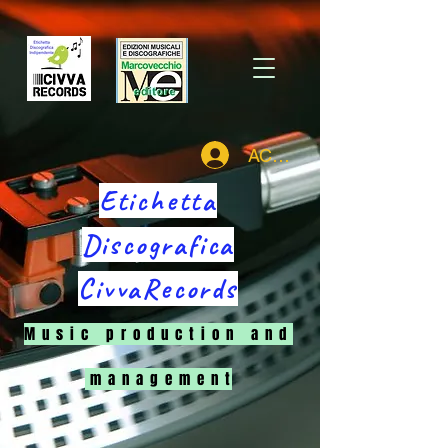
ACCEDI
Etichetta
Discografica
CivvaRecords
M u s i c p r o d u c t i o n a n d
m a n a g e m e n t