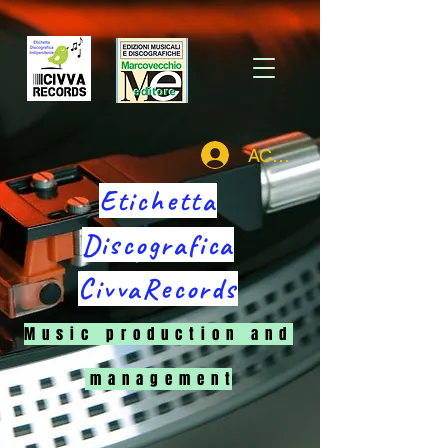
ACCEDI
Etichetta
Discografica
CivvaRecords
M u s i c p r o d u c t i o n a n d
m a n a g e m e n t