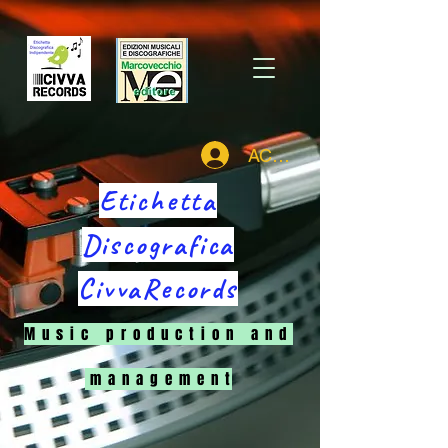
ACCEDI
Etichetta
Discografica
CivvaRecords
M u s i c p r o d u c t i o n a n d
m a n a g e m e n t