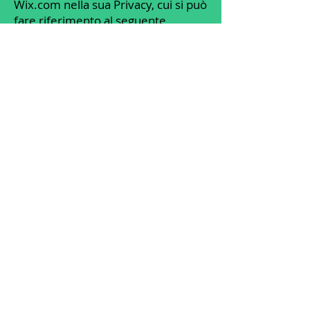
Wix.com nella sua Privacy, cui si può
fare riferimento al seguente
indirizzo
https://it.wix.com/about/privacy.
Per aver maggiori informazioni sui
cookie, sulle modifiche e
sull'esclusione del loro uso, vi
invitiamo a leggere quanto riportato
nel seguente sito:
https://www.aboutcookies.org/
Gestione delle scelte sui cookie
Puoi disattivare tutti i cookie
installati tramite l’apposita pagina
messa a disposizione dalla EDAA