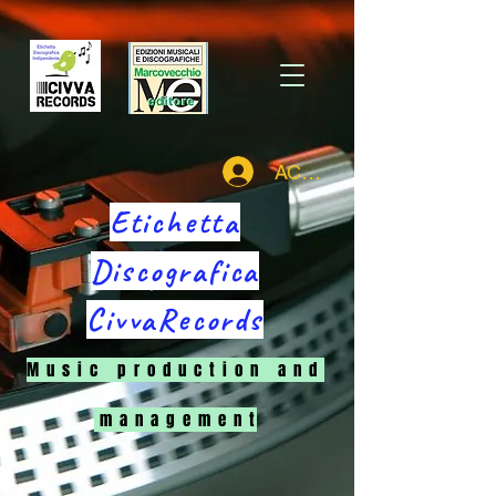
ACCEDI
Etichetta
Discografica
CivvaRecords
M u s i c p r o d u c t i o n a n d
m a n a g e m e n t