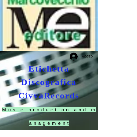
ACCEDI
Etichetta
Discografica
CivvaRecords
M u s i c p r o d u c t i o n a n d m
a n a g e m e n t